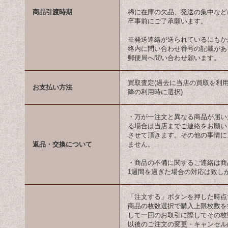
商品引渡時期
稀に在庫の欠品、発送の集中など
卒事前にご了承願います。
※発送連絡が送られているにもか
絡内に問い合わせ番号の記載があ
郵便局へ問い合わせ願います。
買取査定(過去に当店の買取を利用し
お支払い方法
降の利用時に選択)
・万が一注文と異なる商品が届い
る場合は当店までご連絡をお願い
させて頂きます。その他の事情に
返品・交換について
ません。
・商品の不備に関するご連絡は商
1週間を過ぎた場合の対応は致し
「注文する」ボタンを押した時点
商品の枚数選択で購入上限枚数を
して一回のお取引に際してその枚
以後のご注文の変更・キャンセル