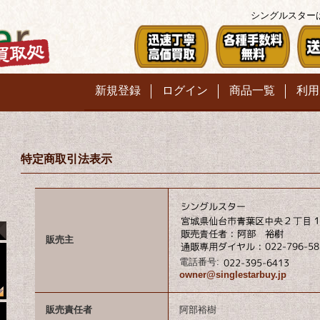
シングルスター
新規登録
ログイン
商品一覧
利用
特定商取引法表示
販売主
電話番号
:
owner@singlestarbuy.jp
販売責任者
阿部裕樹