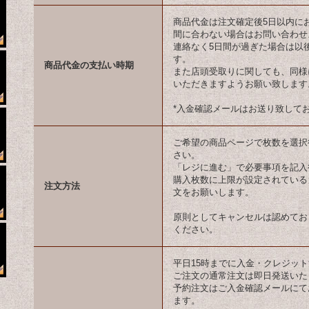
商品代金は注文確定後5日以内に
間に合わない場合はお問い合わせ
連絡なく5日間が過ぎた場合は以
す。
商品代金の支払い時期
また店頭受取りに関しても、同様
いただきますようお願い致します
*入金確認メールはお送り致して
ご希望の商品ページで枚数を選択
さい。
「レジに進む」で必要事項を記入
購入枚数に上限が設定されている
注文方法
文をお願いします。
原則としてキャンセルは認めてお
ください。
平日15時までに入金・クレジッ
ご注文の通常注文は即日発送いた
予約注文はご入金確認メールにて
ます。