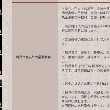
・ゆうパケットの送料 全国一律1
簡易書留の手数料 全国一律400
代金引換の手数料 全国一律670
・商品御購入の合計金額が3000
分は送料無料に致します。
・普通郵便の速達に対応しており
す。
・簡易書留、速達をご希望のお客様
商品代金以外の必要料金
先・用途の選択」発送オプション
い。
※簡易書留は5万円を限度額とし
スです。通常郵便は万一の郵便事
い。
・代金お振込みの際の手数料はお
・梱包作業軽減の為、同宛名・同
があります。同梱を希望しない場
をお願い致します。
※同梱時の送料返金は行っており