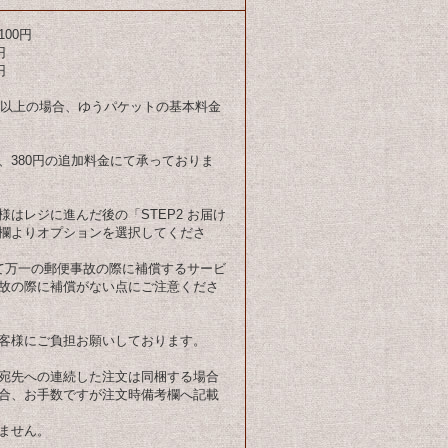
00円
円
円
円以上の場合、ゆうパケットの基本料金
、380円の追加料金にて承っておりま
はレジに進んだ後の「STEP2 お届け
欄よりオプションを選択してくださ
て万一の郵便事故の際に補償するサービ
故の際に補償がない点にご注意くださ
客様にご負担お願いしております。
宛先への連続した注文は同梱する場合
合、お手数ですが注文時備考欄へ記載
ません。