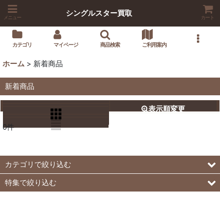
シングルスター買取
メニュー
カート
カテゴリ
マイページ
商品検索
ご利用案内
ホーム
>
新着商品
新着商品
閉じる
表示順変更
表示数
:
0
件
並び順
:
絞り込む
カテゴリで絞り込む
特集で絞り込む
買取商品(シングルカード)
スライドショー表示商品(スタンダードピックアップ)
買取商品(その他)