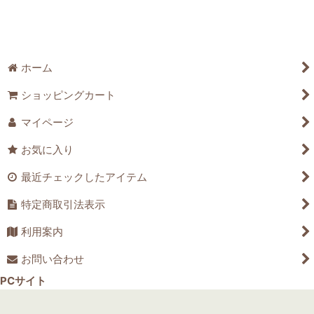
スライドショー表示商品(パイオニア〜モダンピックアップ)
スライドショー表示商品(レガシーカードピックアップ)
スライドショー表示商品(統率者カードピックアップ)
ホーム
かんたん買取
ショッピングカート
マイページ
買取強化商品(スタンダード)
お気に入り
買取強化商品(パイオニア)
最近チェックしたアイテム
買取強化商品(モダン)
特定商取引法表示
買取強化商品(レガシー)
利用案内
買取強化商品(ヴィンテージ)
お問い合わせ
買取強化商品(統率者)
PCサイト
買取強化商品(土地)